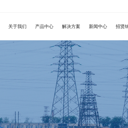
关于我们
公司简介
产品中心
DVR-6000系列
解决方案
新闻中心
公司动态
招贤
企业文化
DVR-8000系列
行业动态
企业荣誉
WRREP无线转子接地保护装置
常见问题
资质证书
旋转二极管故障检测装置
组织架构
DVR-2000系列
DVR-3000系列