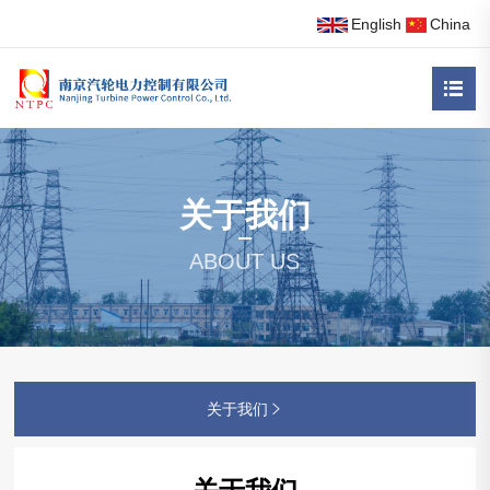
English
China

关于我们
司简介

ABOUT US
业文化
VR-6000系列
业荣誉
VR-8000系列
质证书
RREP无线转子接地保护装置

织架构
关于我们

转二极管故障检测装置
司动态
VR-2000系列
业动态